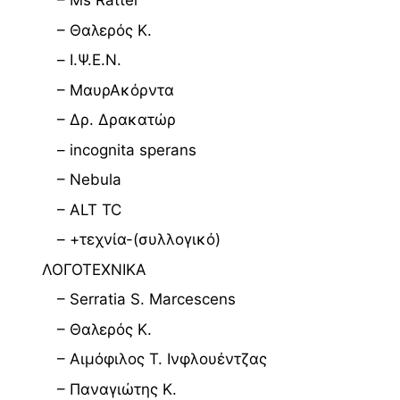
– Ms Ratter
– Θαλερός Κ.
– Ι.Ψ.Ε.Ν.
– ΜαυρΑκόρντα
– Δρ. Δρακατώρ
– incognita sperans
– Nebula
– ALT TC
– +τεχνία-(συλλογικό)
ΛΟΓΟΤΕΧΝΙΚΑ
– Serratia S. Marcescens
– Θαλερός Κ.
– Αιμόφιλος Τ. Ινφλουέντζας
– Παναγιώτης Κ.